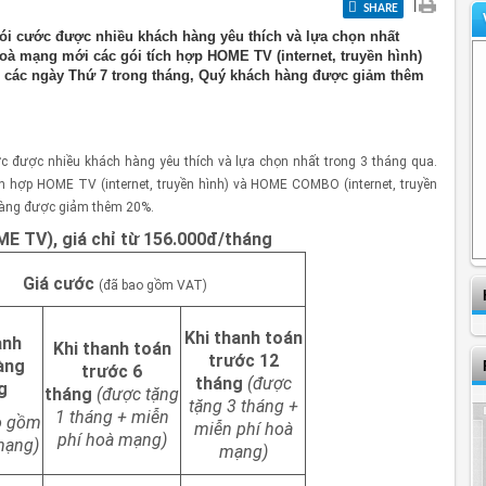
|
SHARE
gói cước được nhiều khách hàng yêu thích và lựa chọn nhất
 hoà mạng mới các gói tích hợp HOME TV (internet, truyền hình)
o các ngày Thứ 7 trong tháng, Quý khách hàng được giảm thêm
ớc được nhiều khách hàng yêu thích và lựa chọn nhất trong 3 tháng qua.
ch hợp HOME TV (internet, truyền hình) và HOME COMBO (internet, truyền
 hàng được giảm thêm 20%.
ME TV), giá chỉ từ 156.000đ/tháng
Giá cước
(đã bao gồm VAT)
Khi thanh toán
anh
Khi thanh toán
trước 12
àng
trước 6
tháng
(được
g
tháng
(được tặng
tặng 3 tháng +
1 tháng + miễn
o gồm
miễn phí hoà
phí hoà mạng)
mạng)
mạng)