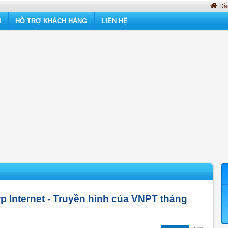
Đặt
I
HỖ TRỢ KHÁCH HÀNG
LIÊN HỆ
ợp Internet - Truyền hình của VNPT tháng