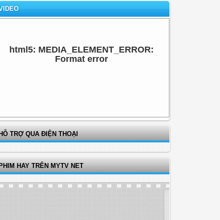
VIDEO
html5: MEDIA_ELEMENT_ERROR:
Format error
HỖ TRỢ QUA ĐIỆN THOẠI
PHIM HAY TRÊN MYTV NET