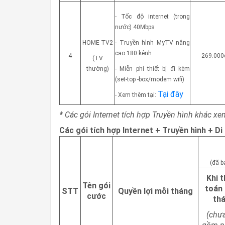
- Tốc độ internet (trong
nước) 40Mbps
HOME TV2
- Truyền hình MyTV nâng
cao 180 kênh
4
269.000
(TV
thường)
- Miễn phí thiết bị đi kèm
(set-top -box/modem wifi)
Tại đây
- Xem thêm tại:
* Các gói Internet tích hợp Truyền hình khác x
Các gói tích hợp Internet + Truyền hình + 
(đã b
Khi 
Tên gói
toán
STT
Quyền lợi mỗi tháng
cước
th
(chư