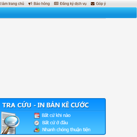
 làm trang chủ
Báo hỏng
Đăng ký dịch vụ
Góp ý