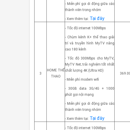
- Miễn phí gọi di động giữa các
thành viên trong nhóm
Tại đây
- Xem thêm tại:
- Tốc độ internet 100Mbps
- Chùm kênh K+ thể thao giải
trí và truyền hình MyTV nâng
cao 180 kênh
- Tốc độ 300Mbps cho MyTV,
MyTV Net; trải nghiệm tốt nhất
HOME THỂ
chất lượng 4K (Ultra HD)
3
369.0
THAO
- Miễn phí modem wifi
- 30GB data 3G/4G + 1000
phút gọi nội mạng
- Miễn phí gọi di động giữa các
thành viên trong nhóm
Tại đây
- Xem thêm tại:
- Tốc độ internet 100Mbps