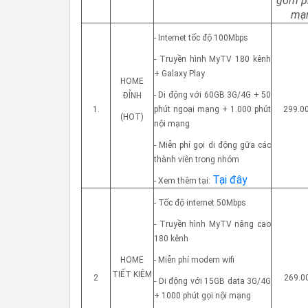
gồm p
mạ
- Internet tốc độ 100Mbps
- Truyền hình MyTV 180 kênh
+ Galaxy Play
HOME
- Di động với 60GB 3G/4G + 50
ĐỈNH
1.
phút ngoại mạng + 1.000 phút
299.0
(HOT)
nội mạng
- Miễn phí gọi di động gữa các
thành viên trong nhóm
Tại đây
- Xem thêm tại:
- Tốc độ internet 50Mbps
- Truyền hình MyTV nâng cao
180 kênh
HOME
- Miễn phí modem wifi
TIẾT KIỆM
2
269.0
- Di động với 15GB data 3G/4G
+ 1000 phút gọi nội mạng