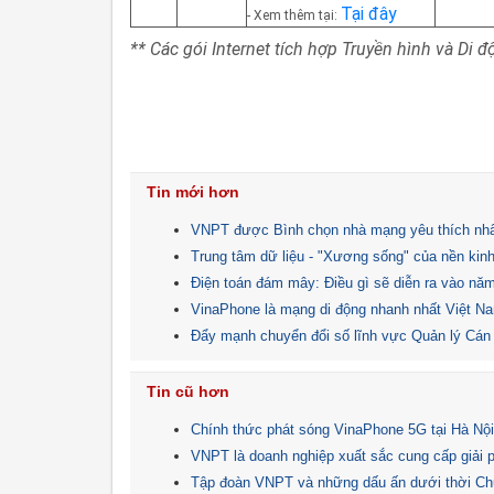
Tại đây
- Xem thêm tại:
** Các gói Internet tích hợp Truyền hình và Di
Tin mới hơn
VNPT được Bình chọn nhà mạng yêu thích nhấ
Trung tâm dữ liệu - "Xương sống" của nền kinh
Điện toán đám mây: Điều gì sẽ diễn ra vào nă
VinaPhone là mạng di động nhanh nhất Việt 
Đẩy mạnh chuyển đổi số lĩnh vực Quản lý Cán
Tin cũ hơn
Chính thức phát sóng VinaPhone 5G tại Hà Nộ
VNPT là doanh nghiệp xuất sắc cung cấp giải
Tập đoàn VNPT và những dấu ấn dưới thời Ch