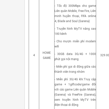
- Tốc độ 300Mbps cho game
Liên quân Mobile, Free Fire, Liên
minh huyền thoại, FIFA online
4, Blade and Soul (Garena)
- Truyền hình MyTV nâng cao
180 kênh
- Cho mượn miễn phí modem
wifi
HOME
- 30GB data 3G/4G + 1000
4
329.0
GAME
phút gọi nội mạng
- Miễn phí gọi di động giữa các
thành viên trong nhóm
- Miễn phí 3G/4G khi:Truy cập
game + 1giftcode/game đối
với các game Liên quân Mobile
(Garena) và FreeFire (Garena);
xem truyền hình MyTV trên
điện thoại di động