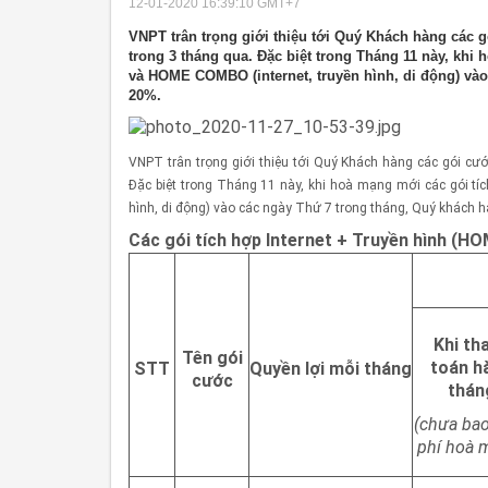
12-01-2020 16:39:10
GMT+7
VNPT trân trọng giới thiệu tới Quý Khách hàng các 
trong 3 tháng qua. Đặc biệt trong Tháng 11 này, khi
và HOME COMBO (internet, truyền hình, di động) và
20%.
VNPT trân trọng giới thiệu tới Quý Khách hàng các gói cư
Đặc biệt trong Tháng 11 này, khi hoà mạng mới các gói tí
hình, di động) vào các ngày Thứ 7 trong tháng, Quý khách
Các gói tích hợp Internet + Truyền hình (HO
Khi th
Tên gói
toán h
STT
Quyền lợi mỗi tháng
cước
thán
(chưa ba
phí hoà 