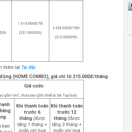
1.614.000đ/7th
3.228.000đ/15th
đ/th
(231.000đ/th)
(215.000đ/th)
em thêm tại
Tại đây
Di động (HOME COMBO), giá chỉ từ 215.000đ/tháng
Giá cước
ao gồm VAT, chưa bao gồm thiết bị Set Top Box)
thanh
Khi thanh toán
Khi thanh toán
 hàng
trước 6
trước 12
áng
tháng
(được
tháng
(được
tặng 1 tháng +
tặng 3 tháng +
a bao
miễn phí hoà
miễn phí hoà