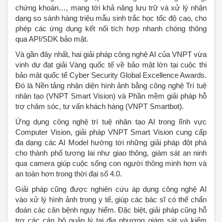
chứng khoán…, mang tới khả năng lưu trữ và xử lý nhận
dạng so sánh hàng triệu mẫu sinh trắc học tốc độ cao, cho
phép các ứng dụng kết nối tích hợp nhanh chóng thông
qua API/SDK bảo mật.
Và gần đây nhất, hai giải pháp công nghệ AI của VNPT vừa
vinh dự đạt giải Vàng quốc tế về bảo mật lớn tại cuộc thi
bảo mật quốc tế Cyber Security Global Excellence Awards.
Đó là Nền tảng nhận diện hình ảnh bằng công nghệ Trí tuệ
nhân tạo (VNPT Smart Vision) và Phần mềm giải pháp hỗ
trợ chăm sóc, tư vấn khách hàng (VNPT Smartbot).
Ứng dụng công nghệ trí tuệ nhân tạo AI trong lĩnh vực
Computer Vision, giải pháp VNPT Smart Vision cung cấp
đa dạng các AI Model hướng tới những giải pháp đột phá
cho thành phố tương lai như giao thông, giám sát an ninh
qua camera giúp cuộc sống con người thông minh hơn và
an toàn hơn trong thời đại số 4.0.
Giải pháp cũng được nghiên cứu áp dụng công nghệ AI
vào xử lý hình ảnh trong y tế, giúp các bác sĩ có thể chẩn
đoán các căn bệnh nguy hiểm. Đặc biệt, giải pháp cũng hỗ
trợ các cán bộ quản lý tại địa phương giám sát và kiểm