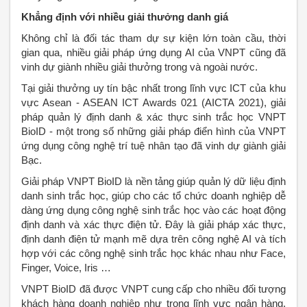
Khẳng định với nhiều giải thưởng danh giá
Không chỉ là đối tác tham dự sự kiện lớn toàn cầu, thời
gian qua, nhiều giải pháp ứng dụng AI của VNPT cũng đã
vinh dự giành nhiều giải thưởng trong và ngoài nước.
Tại giải thưởng uy tín bậc nhất trong lĩnh vực ICT của khu
vực Asean - ASEAN ICT Awards 021 (AICTA 2021), giải
pháp quản lý định danh & xác thực sinh trắc học VNPT
BioID - một trong số những giải pháp điển hình của VNPT
ứng dụng công nghệ trí tuệ nhân tạo đã vinh dự giành giải
Bạc.
Giải pháp VNPT BioID là nền tảng giúp quản lý dữ liệu định
danh sinh trắc học, giúp cho các tổ chức doanh nghiệp dễ
dàng ứng dụng công nghệ sinh trắc học vào các hoạt động
định danh và xác thực điện tử. Đây là giải pháp xác thực,
định danh điện tử mạnh mẽ dựa trên công nghệ AI và tích
hợp với các công nghệ sinh trắc học khác nhau như Face,
Finger, Voice, Iris …
VNPT BioID đã được VNPT cung cấp cho nhiều đối tượng
khách hàng doanh nghiệp như trong lĩnh vực ngân hàng,