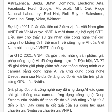
AstraZeneca, Baidu, BMW, Domino’s, Electronic Arts,
Facebook, Ford, Google, Microsoft, MIT, Oak Ridge
National Laboratory, Red Hat, Rolls-Royce, Salesforce,
Samsung, Snap, Volvo, Walmart...
Sự kiện 2021 là lần đầu tiên có 2 đơn vị của Việt Nam gồm
VNPT và VinAI được NVIDIA mời tham dự hội nghị GTC.
Điều này cho thấy sự ghi nhận của công nghệ thế giới
cũng như khẳng định thế mạnh về công nghệ AI của Việt
Nam nói chung và VNPT nói riêng.
Tại GTC 2021, VNPT đã giới thiệu những sản phẩm, giải
pháp công nghệ AI đã ứng dụng thực tế. Đặc biệt, VNPT
đã giới thiệu giải pháp giám sát giao thông thông minh qua
camera bằng công nghệ AI và ứng dụng công nghệ
Deepstream của Nvidia để tăng tốc độ lên vài lần trên phần
cứng GPU của Nvidia.
Giải pháp đột phá công nghệ này đã ứng dụng AI vào giám
sát giao thông qua camera, ứng dụng công nghệ Deep
Stream của Nvidia để tăng tốc độ và khả năng xử lý từ 3
đến 5 lần. Đây cũng là kết quả của sự cộng tác giữa
chuyên gia Nvidia và chuyên gia VNPT.