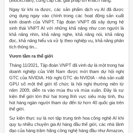
(Blockchain), cung cấp các giải pháp tới khách hàng.
Ngay từ khi ra được, các sản phẩm dịch vụ AI đã được
ứng dụng ngay vào chính trong các hoạt động sản xuất
kinh doanh của VNPT. Tập đoàn VNPT đã xây dựng hệ
sinh thái VNPT AI với những khả năng như con người là
khả năng nhìn, khả năng nghe, khả năng nói, khả năng
đọc, khả năng hiểu và xử lý theo nghiệp vụ, khả năng phân
tích thông tin...
Vươn tầm ra thế giới
Tháng 11/2021, Tập đoàn VNPT đã vinh dự là một trong hai
doanh nghiệp của Việt Nam được mời tham dự hội nghị
GTC của NVIDIA. Hội nghị GTC do NVIDIA - nhà sản xuất
GPU số một thế giới tổ chức là hội nghị thường niên từ
năm 2009, diễn ra vào mùa thu và mùa xuân. Đây là sự
kiện thế giới lớn thứ hai trong lĩnh vực siêu máy tính, thu
hút hàng ngàn người tham dự đến từ hơn 40 quốc gia trên
thế giới.
Sự kiện thực sự là nơi tập trung tinh hoa công nghệ AI khi
quy tụ nhiều chuyên gia AI hàng đầu thế giới, các nhà lãnh
đạo của hàng trăm hãng công nghệ hàng đầu như Amazon,