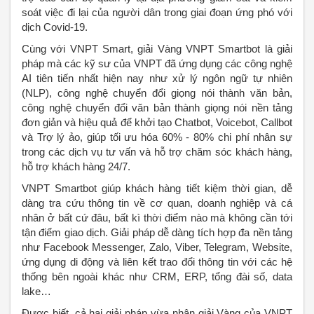
soát việc đi lại của người dân trong giai đoạn ứng phó với
dịch Covid-19.
Cùng với VNPT Smart, giải Vàng VNPT Smartbot là giải
pháp mà các kỹ sư của VNPT đã ứng dụng các công nghệ
AI tiên tiến nhất hiện nay như xử lý ngôn ngữ tự nhiên
(NLP), công nghệ chuyển đổi giọng nói thành văn bản,
công nghệ chuyển đổi văn bản thành giọng nói nền tảng
đơn giản và hiệu quả để khởi tạo Chatbot, Voicebot, Callbot
và Trợ lý ảo, giúp tối ưu hóa 60% - 80% chi phí nhân sự
trong các dịch vụ tư vấn và hỗ trợ chăm sóc khách hàng,
hỗ trợ khách hàng 24/7.
VNPT Smartbot giúp khách hàng tiết kiệm thời gian, dễ
dàng tra cứu thông tin về cơ quan, doanh nghiệp và cá
nhân ở bất cứ đâu, bất kì thời điểm nào mà không cần tới
tận điểm giao dịch. Giải pháp dễ dàng tích hợp đa nền tảng
như Facebook Messenger, Zalo, Viber, Telegram, Website,
ứng dụng di động và liên kết trao đổi thông tin với các hệ
thống bên ngoài khác như CRM, ERP, tổng đài số, data
lake…
Được biết, cả hai giải pháp vừa nhận giải Vàng của VNPT