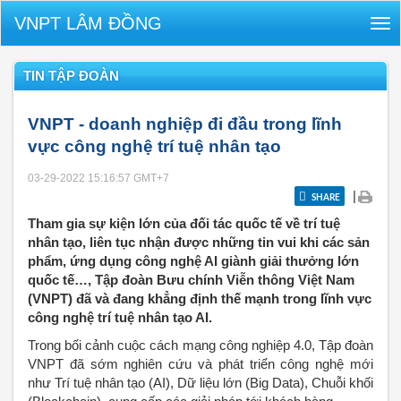
VNPT LÂM ĐỒNG
Tog
nav
TIN TẬP ĐOÀN
VNPT - doanh nghiệp đi đầu trong lĩnh
vực công nghệ trí tuệ nhân tạo
03-29-2022 15:16:57
GMT+7
|
SHARE
Tham gia sự kiện lớn của đối tác quốc tế về trí tuệ
nhân tạo, liên tục nhận được những tin vui khi các sản
phẩm, ứng dụng công nghệ AI giành giải thưởng lớn
quốc tế…, Tập đoàn Bưu chính Viễn thông Việt Nam
(VNPT) đã và đang khẳng định thế mạnh trong lĩnh vực
công nghệ trí tuệ nhân tạo AI.
Trong bối cảnh cuộc cách mạng công nghiệp 4.0, Tập đoàn
VNPT đã sớm nghiên cứu và phát triển công nghệ mới
như Trí tuệ nhân tạo (AI), Dữ liệu lớn (Big Data), Chuỗi khối