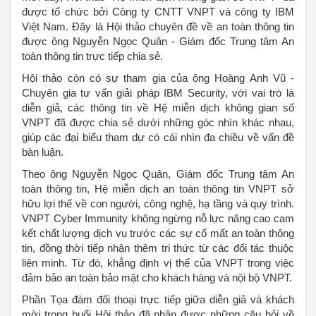
được tổ chức bởi Công ty CNTT VNPT và công ty IBM
Việt Nam. Đây là Hội thảo chuyên đề về an toàn thông tin
được ông Nguyễn Ngọc Quân - Giám đốc Trung tâm An
toàn thông tin trực tiếp chia sẻ.
Hội thảo còn có sự tham gia của ông Hoàng Anh Vũ -
Chuyên gia tư vấn giải pháp IBM Security, với vai trò là
diễn giả, các thông tin về Hệ miễn dịch không gian số
VNPT đã được chia sẻ dưới những góc nhìn khác nhau,
giúp các đại biểu tham dự có cái nhìn đa chiều về vấn đề
bàn luận.
Theo ông Nguyễn Ngọc Quân, Giám đốc Trung tâm An
toàn thông tin, Hệ miễn dịch an toàn thông tin VNPT sở
hữu lợi thế về con người, công nghệ, hạ tầng và quy trình.
VNPT Cyber Immunity không ngừng nỗ lực nâng cao cam
kết chất lượng dịch vụ trước các sự cố mất an toàn thông
tin, đồng thời tiếp nhận thêm tri thức từ các đối tác thuộc
liên minh. Từ đó, khẳng định vị thế của VNPT trong việc
đảm bảo an toàn bảo mật cho khách hàng và nội bộ VNPT.
Phần Tọa đàm đối thoại trực tiếp giữa diễn giả và khách
mời trong buổi Hội thảo đã nhận được những câu hỏi về