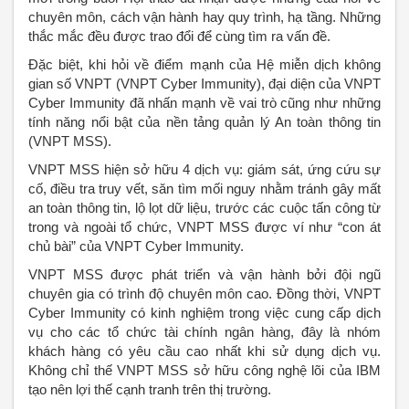
chuyên môn, cách vận hành hay quy trình, hạ tầng. Những
thắc mắc đều được trao đổi để cùng tìm ra vấn đề.
Đặc biệt, khi hỏi về điểm mạnh của Hệ miễn dịch không
gian số VNPT (VNPT Cyber Immunity), đại diện của VNPT
Cyber Immunity đã nhấn mạnh về vai trò cũng như những
tính năng nổi bật của nền tảng quản lý An toàn thông tin
(VNPT MSS).
VNPT MSS hiện sở hữu 4 dịch vụ: giám sát, ứng cứu sự
cố, điều tra truy vết, săn tìm mối nguy nhằm tránh gây mất
an toàn thông tin, lộ lọt dữ liệu, trước các cuộc tấn công từ
trong và ngoài tổ chức, VNPT MSS được ví như “con át
chủ bài” của VNPT Cyber Immunity.
VNPT MSS được phát triển và vận hành bởi đội ngũ
chuyên gia có trình độ chuyên môn cao. Đồng thời, VNPT
Cyber Immunity có kinh nghiệm trong việc cung cấp dịch
vụ cho các tổ chức tài chính ngân hàng, đây là nhóm
khách hàng có yêu cầu cao nhất khi sử dụng dịch vụ.
Không chỉ thế VNPT MSS sở hữu công nghệ lõi của IBM
tạo nên lợi thế cạnh tranh trên thị trường.