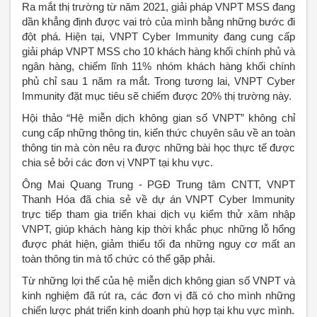
Ra mắt thị trường từ năm 2021, giải pháp VNPT MSS đang
dần khẳng định được vai trò của mình bằng những bước đi
đột phá. Hiện tại, VNPT Cyber Immunity đang cung cấp
giải pháp VNPT MSS cho 10 khách hàng khối chính phủ và
ngân hàng, chiếm lĩnh 11% nhóm khách hàng khối chính
phủ chỉ sau 1 năm ra mắt. Trong tương lai, VNPT Cyber
Immunity đặt mục tiêu sẽ chiếm được 20% thị trường này.
Hội thảo “Hệ miễn dịch không gian số VNPT” không chỉ
cung cấp những thông tin, kiến thức chuyên sâu về an toàn
thông tin mà còn nêu ra được những bài học thực tế được
chia sẻ bởi các đơn vị VNPT tại khu vực.
Ông Mai Quang Trung - PGĐ Trung tâm CNTT, VNPT
Thanh Hóa đã chia sẻ về dự án VNPT Cyber Immunity
trực tiếp tham gia triển khai dịch vụ kiểm thử xâm nhập
VNPT, giúp khách hàng kịp thời khắc phục những lỗ hổng
được phát hiện, giảm thiểu tối đa những nguy cơ mất an
toàn thông tin mà tổ chức có thể gặp phải.
Từ những lợi thế của hệ miễn dịch không gian số VNPT và
kinh nghiệm đã rút ra, các đơn vị đã có cho mình những
chiến lược phát triển kinh doanh phù hợp tại khu vực mình.