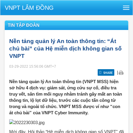
VNPT LÂM ĐỒNG
Tog
nav
TIN TẬP ĐOÀN
Nền tảng quản lý An toàn thông tin: “Át
chủ bài” của Hệ miễn dịch không gian số
VNPT
03-29-2022 15:56:06
GMT+7
|
SHARE
Nền tảng quản lý An toàn thông tin (VNPT MSS) hiện
sở hữu 4 dịch vụ: giám sát, ứng cứu sự cố, điều tra
truy vết, săn tìm mối nguy nhằm tránh gây mất an toàn
thông tin, lộ lọt dữ liệu, trước các cuộc tấn công từ
trong và ngoài tổ chức. VNPT MSS được ví như “con
át chủ bài” của VNPT Cyber Immunity.
Mới đây, Hội thảo “Hệ miễn dịch không gian số VNPT" đã