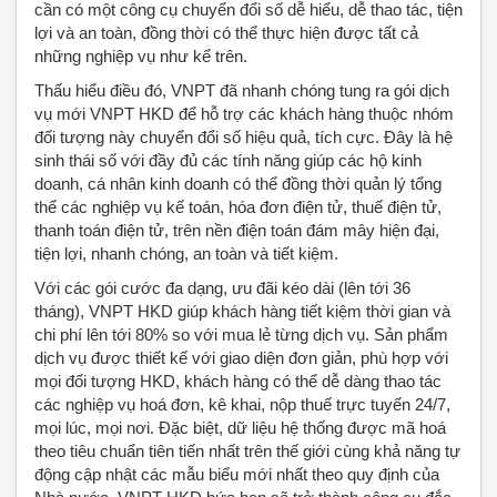
cần có một công cụ chuyển đổi số dễ hiểu, dễ thao tác, tiện
lợi và an toàn, đồng thời có thể thực hiện được tất cả
những nghiệp vụ như kể trên.
Thấu hiểu điều đó, VNPT đã nhanh chóng tung ra gói dịch
vụ mới VNPT HKD để hỗ trợ các khách hàng thuộc nhóm
đối tượng này chuyển đổi số hiệu quả, tích cực. Đây là hệ
sinh thái số với đầy đủ các tính năng giúp các hộ kinh
doanh, cá nhân kinh doanh có thể đồng thời quản lý tổng
thể các nghiệp vụ kế toán, hóa đơn điện tử, thuế điện tử,
thanh toán điện tử, trên nền điện toán đám mây hiện đại,
tiện lợi, nhanh chóng, an toàn và tiết kiệm.
Với các gói cước đa dạng, ưu đãi kéo dài (lên tới 36
tháng), VNPT HKD giúp khách hàng tiết kiệm thời gian và
chi phí lên tới 80% so với mua lẻ từng dịch vụ. Sản phẩm
dịch vụ được thiết kế với giao diện đơn giản, phù hợp với
mọi đối tượng HKD, khách hàng có thể dễ dàng thao tác
các nghiệp vụ hoá đơn, kê khai, nộp thuế trực tuyến 24/7,
mọi lúc, mọi nơi. Đặc biệt, dữ liệu hệ thống được mã hoá
theo tiêu chuẩn tiên tiến nhất trên thế giới cùng khả năng tự
động cập nhật các mẫu biểu mới nhất theo quy định của