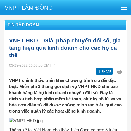
VNPT LÂM ĐỒNG
Tog
nav
TIN TẬP ĐOÀN
VNPT HKD – Giải pháp chuyển đổi số, gia
tăng hiệu quả kinh doanh cho các hộ cá
thể
03-29-2022 16:08:55
GMT+7
|
SHARE
VNPT chính thức triển khai chương trình ưu đãi đặc
biệt: Miễn phí 3 tháng gói dịch vụ VNPT HKD cho các
khách hàng là hộ kinh doanh chuyển đổi số. Đây là
dịch vụ tích hợp phần mềm kế toán, chữ ký số từ xa và
hóa đơn điện tử đã được chứng minh tạo hiệu quả cao
trong việc quản lý các hoạt động kinh doanh.
Thống kê tại Việt Nam cho thấy, hiện đang có hơn 5 triệu