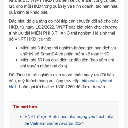
Nhà nước, VNPT HKD hứa hẹn sẽ trở thành công cụ đắc
lực cho mỗi HKD trong quản lý và kinh doanh, tạo nên hiệu
quả kinh tế khác biệt.
Đặc biệt, để gia tăng cơ hội tiếp cận chuyển đổi số cho các
HKD, từ ngày 18/2/2022, VNPT đặc biệt triển khai chương
trình ưu đãi MIỄN PHÍ 3 THÁNG trải nghiệm Hệ sinh thái
số VNPT HKD, cụ thể:
Miễn phí 3 tháng trải nghiệm không giới hạn dịch vụ
chữ ký số SmartCA và phần mềm kế toán HKD.
Miễn phí 50 hoá đơn điện tử đầu tiên (bao gồm chi
phí truyền nhận hoá đơn).
Để đăng ký trải nghiệm dịch vụ và nhận ngay ưu đãi hấp
dẫn, quý khách hàng vui lòng truy cập:
https://bit.ly/vnpt-
hkd
hoặc gọi tới hotline 1800 1260 để được tư vấn.
Tin mới hơn
VNPT được Bình chọn nhà mạng yêu thích nhất
tại Vietnam Game Awards 2024