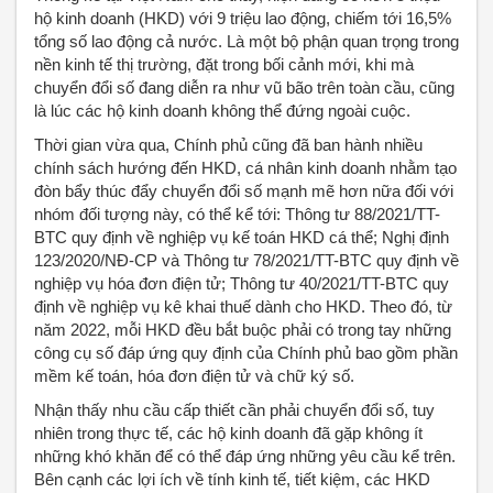
hộ kinh doanh (HKD) với 9 triệu lao động, chiếm tới 16,5%
tổng số lao động cả nước. Là một bộ phận quan trọng trong
nền kinh tế thị trường, đặt trong bối cảnh mới, khi mà
chuyển đổi số đang diễn ra như vũ bão trên toàn cầu, cũng
là lúc các hộ kinh doanh không thể đứng ngoài cuộc.
Thời gian vừa qua, Chính phủ cũng đã ban hành nhiều
chính sách hướng đến HKD, cá nhân kinh doanh nhằm tạo
đòn bẩy thúc đẩy chuyển đổi số mạnh mẽ hơn nữa đối với
nhóm đối tượng này, có thể kể tới: Thông tư 88/2021/TT-
BTC quy định về nghiệp vụ kế toán HKD cá thể; Nghị định
123/2020/NĐ-CP và Thông tư 78/2021/TT-BTC quy định về
nghiệp vụ hóa đơn điện tử; Thông tư 40/2021/TT-BTC quy
định về nghiệp vụ kê khai thuế dành cho HKD. Theo đó, từ
năm 2022, mỗi HKD đều bắt buộc phải có trong tay những
công cụ số đáp ứng quy định của Chính phủ bao gồm phần
mềm kế toán, hóa đơn điện tử và chữ ký số.
Nhận thấy nhu cầu cấp thiết cần phải chuyển đổi số, tuy
nhiên trong thực tế, các hộ kinh doanh đã gặp không ít
những khó khăn để có thể đáp ứng những yêu cầu kể trên.
Bên cạnh các lợi ích về tính kinh tế, tiết kiệm, các HKD