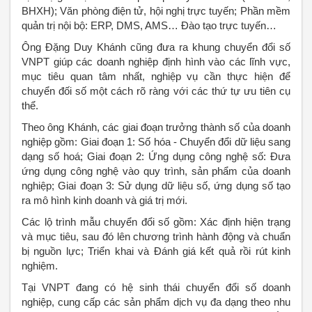
BHXH); Văn phòng điện tử, hội nghị trực tuyến; Phần mềm
quản trị nội bộ: ERP, DMS, AMS… Đào tạo trực tuyến…
Ông Đặng Duy Khánh cũng đưa ra khung chuyển đổi số
VNPT giúp các doanh nghiệp định hình vào các lĩnh vực,
mục tiêu quan tâm nhất, nghiệp vụ cần thực hiện để
chuyển đối số một cách rõ ràng với các thứ tự ưu tiên cụ
thể.
Theo ông Khánh, các giai đoạn trưởng thành số của doanh
nghiệp gồm: Giai đoạn 1: Số hóa - Chuyển đổi dữ liệu sang
dạng số hoá; Giai đoạn 2: Ứng dụng công nghệ số: Đưa
ứng dụng công nghệ vào quy trình, sản phẩm của doanh
nghiệp; Giai đoạn 3: Sử dụng dữ liệu số, ứng dụng số tạo
ra mô hình kinh doanh và giá trị mới.
Các lộ trình mẫu chuyển đổi số gồm: Xác định hiện trạng
và mục tiêu, sau đó lên chương trình hành động và chuẩn
bị nguồn lực; Triển khai và Đánh giá kết quả rồi rút kinh
nghiệm.
Tại VNPT đang có hệ sinh thái chuyển đổi số doanh
nghiệp, cung cấp các sản phẩm dịch vụ đa dạng theo nhu