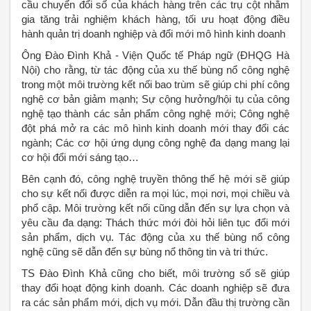
cầu chuyển đổi số của khách hàng trên các trụ cột nhằm
gia tăng trải nghiệm khách hàng, tối ưu hoạt động điều
hành quản trị doanh nghiệp và đổi mới mô hình kinh doanh
Ông Đào Đình Khả - Viện Quốc tế Pháp ngữ (ĐHQG Hà
Nội) cho rằng, từ tác động của xu thế bùng nổ công nghệ
trong một môi trường kết nối bao trùm sẽ giúp chi phí công
nghệ cơ bản giảm mạnh; Sự cộng hưởng/hội tụ của công
nghệ tạo thành các sản phẩm công nghệ mới; Công nghệ
đột phá mở ra các mô hình kinh doanh mới thay đổi các
ngành; Các cơ hội ứng dụng công nghệ đa dạng mang lại
cơ hội đổi mới sáng tạo…
Bên cạnh đó, công nghệ truyền thông thế hệ mới sẽ giúp
cho sự kết nối được diễn ra mọi lúc, mọi nơi, mọi chiều và
phổ cập. Môi trường kết nối cũng dẫn đến sự lựa chọn và
yêu cầu đa dạng: Thách thức mới đòi hỏi liên tục đổi mới
sản phẩm, dịch vụ. Tác động của xu thế bùng nổ công
nghệ cũng sẽ dẫn đến sự bùng nổ thông tin và tri thức.
TS Đào Đình Khả cũng cho biết, môi trường số sẽ giúp
thay đổi hoạt động kinh doanh. Các doanh nghiệp sẽ đưa
ra các sản phẩm mới, dịch vụ mới. Dẫn đầu thị trường cần