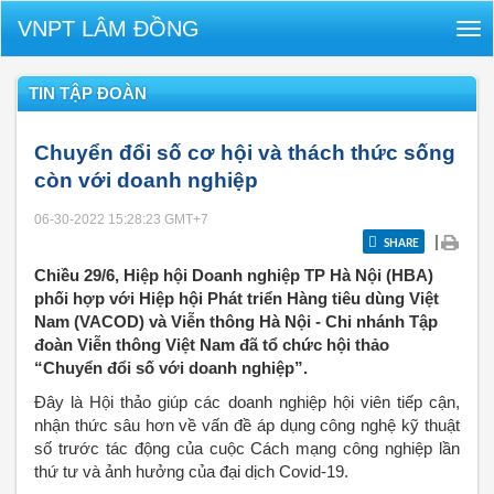
VNPT LÂM ĐỒNG
Tog
nav
TIN TẬP ĐOÀN
Chuyển đổi số cơ hội và thách thức sống
còn với doanh nghiệp
06-30-2022 15:28:23
GMT+7
|
SHARE
Chiều 29/6, Hiệp hội Doanh nghiệp TP Hà Nội (HBA)
phối hợp với Hiệp hội Phát triển Hàng tiêu dùng Việt
Nam (VACOD) và Viễn thông Hà Nội - Chi nhánh Tập
đoàn Viễn thông Việt Nam đã tổ chức hội thảo
“Chuyển đổi số với doanh nghiệp”.
Đây là Hội thảo giúp các doanh nghiệp hội viên tiếp cận,
nhận thức sâu hơn về vấn đề áp dụng công nghệ kỹ thuật
số trước tác động của cuộc Cách mạng công nghiệp lần
thứ tư và ảnh hưởng của đại dịch Covid-19.