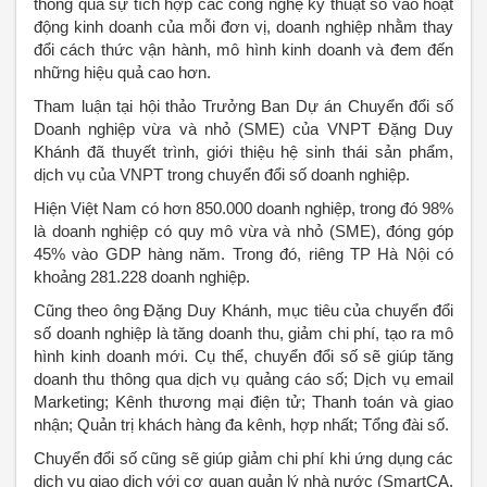
thông qua sự tích hợp các công nghệ kỹ thuật số vào hoạt
động kinh doanh của mỗi đơn vị, doanh nghiệp nhằm thay
đổi cách thức vận hành, mô hình kinh doanh và đem đến
những hiệu quả cao hơn.
Tham luận tại hội thảo Trưởng Ban Dự án Chuyển đổi số
Doanh nghiệp vừa và nhỏ (SME) của VNPT Đặng Duy
Khánh đã thuyết trình, giới thiệu hệ sinh thái sản phẩm,
dịch vụ của VNPT trong chuyển đổi số doanh nghiệp.
Hiện Việt Nam có hơn 850.000 doanh nghiệp, trong đó 98%
là doanh nghiệp có quy mô vừa và nhỏ (SME), đóng góp
45% vào GDP hàng năm. Trong đó, riêng TP Hà Nội có
khoảng 281.228 doanh nghiệp.
Cũng theo ông Đặng Duy Khánh, mục tiêu của chuyển đổi
số doanh nghiệp là tăng doanh thu, giảm chi phí, tạo ra mô
hình kinh doanh mới. Cụ thể, chuyển đổi số sẽ giúp tăng
doanh thu thông qua dịch vụ quảng cáo số; Dịch vụ email
Marketing; Kênh thương mại điện tử; Thanh toán và giao
nhận; Quản trị khách hàng đa kênh, hợp nhất; Tổng đài số.
Chuyển đổi số cũng sẽ giúp giảm chi phí khi ứng dụng các
dịch vụ giao dịch với cơ quan quản lý nhà nước (SmartCA,