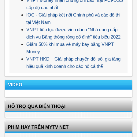
VNPT Money nhận chứng chỉ bảo mật PCI-DSS
cấp độ cao nhất
IOC - Giải pháp kết nối Chính phủ và các đô thị
tại Việt Nam
VNPT tiếp tục được vinh danh “Nhà cung cấp
dịch vụ Băng thông rộng cố định” tiêu biểu 2022
Giảm 50% khi mua vé máy bay bằng VNPT
Money
VNPT HKD – Giải pháp chuyển đổi số, gia tăng
hiệu quả kinh doanh cho các hộ cá thể
VIDEO
HỖ TRỢ QUA ĐIỆN THOẠI
PHIM HAY TRÊN MYTV NET