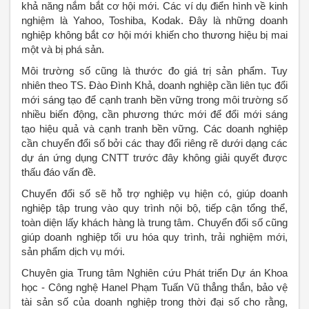
khả năng nắm bắt cơ hội mới. Các ví dụ điển hình về kinh
nghiệm là Yahoo, Toshiba, Kodak. Đây là những doanh
nghiệp không bắt cơ hội mới khiến cho thương hiệu bị mai
một và bị phá sản.
Môi trường số cũng là thước đo giá trị sản phẩm. Tuy
nhiên theo TS. Đào Đình Khả, doanh nghiệp cần liên tục đổi
mới sáng tạo để cạnh tranh bền vững trong môi trường số
nhiều biến động, cần phương thức mới để đổi mới sáng
tạo hiệu quả và cạnh tranh bền vững. Các doanh nghiệp
cần chuyển đổi số bởi các thay đổi riêng rẽ dưới dạng các
dự án ứng dụng CNTT trước đây không giải quyết được
thấu đáo vấn đề.
Chuyển đổi số sẽ hỗ trợ nghiệp vụ hiện có, giúp doanh
nghiệp tập trung vào quy trình nội bộ, tiếp cận tổng thể,
toàn diện lấy khách hàng là trung tâm. Chuyển đổi số cũng
giúp doanh nghiệp tối ưu hóa quy trình, trải nghiệm mới,
sản phẩm dịch vụ mới.
Chuyên gia Trung tâm Nghiên cứu Phát triển Dự án Khoa
học - Công nghệ Hanel Phạm Tuấn Vũ thẳng thắn, bảo vệ
tài sản số của doanh nghiệp trong thời đại số cho rằng,