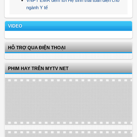
VNPT EMR đem tới Hệ sinh thái toàn diện cho
ngành Y tế
VIDEO
HỖ TRỢ QUA ĐIỆN THOẠI
PHIM HAY TRÊN MYTV NET