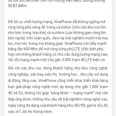
số tốc độ cao nhất trên thị trường Việt Nam, tương đương
55.87 điểm.
Để tối ưu chất lượng mạng, VinaPhone đã không ngừng mở
rộng vùng phủ sóng 4G trong cả indoor (cho các khu vực kín
như bên trong tòa nhà) và outdoor (các không gian rộng lớn
bên ngoài) trên toàn quốc, đem lại trải nghiệm mượt mà mọi
lúc, mọi nơi, trong mọi không gian. VinaPhone còn đẩy mạnh
băng tần 900 Mhz để mở rộng vùng phủ LTE (đặc biệt phù
hợp với những khách hàng có nhu cầu dung lượng mạng cao,
tốc độ mạng mạnh mẽ) cho gần 3.000 trạm 4G LTE hiện có.
Đối với các khu vực đông khách hàng như khu công nghệ,
công nghiệp, sân bay, siêu thị, trường học… nhu cầu sử dụng
di động tăng cao, VinaPhone cũng triển khai triển khai hàng
loạt giải pháp công nghệ mới, áp dụng cho gần 1.000 trạm
4G và 5G, không chỉ giúp “sóng khỏe – mạng mạnh” mà còn
đáp ứng được những nhu cầu về trải nghiệm công nghệ cao,
ngày càng đa dạng của khách hàng như AR/VR, game tốc độ
cao, IoT, đô thị thông minh…