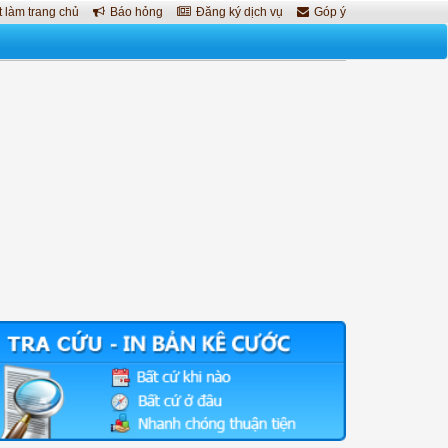
 làm trang chủ
Báo hỏng
Đăng ký dịch vụ
Góp ý