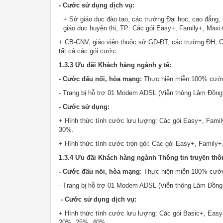
- Cước sử dụng dịch vụ:
+ Sở giáo dục đào tạo, các trường Đại học, cao đẳng
giáo dục huyện thị, TP: Các gói Easy+, Family+, Ma
+ CB-CNV, giáo viên thuộc sở GD-ĐT, các trường ĐH,
tất cả các gói cước.
1.3.3 Ưu đãi Khách hàng ngành y tế:
- Cước đấu nối, hòa mạng:
Thực hiện miễn 100% cước
- Trang bị hỗ trợ 01 Modem ADSL (Viễn thông Lâm Đồn
- Cước sử dụng:
+ Hình thức tính cước lưu lượng: Các gói Easy+, Fami
30%.
+ Hình thức tính cước trọn gói: Các gói Easy+, Famil
1.3.4 Ưu đãi Khách hàng ngành Thông tin truyền thô
- Cước đấu nối, hòa mạng
: Thực hiện miễn 100% cước
- Trang bị hỗ trợ 01 Modem ADSL (Viễn thông Lâm Đồn
- Cước sử dụng dịch vụ:
+ Hình thức tính cước lưu lượng: Các gói Basic+, Eas
20%, 25%, 40%