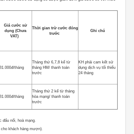
Giá cước sử
Thời gian trừ cước đóng
dụng (Chưa
Ghi chú
trước
VAT)
Tháng thứ 6,7,8 kể từ
KH phải cam kết sử
81.000đ/tháng
tháng HM/ thanh toán
dụng dịch vụ tối thiểu
trước
24 tháng
Tháng thứ 2 kể từ tháng
81.000đ/tháng
hòa mạng/ thanh toán
trước
 đấu nối, hoà mạng.
g cho khách hàng mượn).