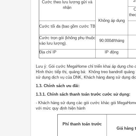
2
Cước theo lưu lượng gửi và
nhận
C
the
Không áp dụng
Cước tối đa (bao gồm cước TB
Cước trọn gói (không phụ thuộc
90.000đ/tháng
vào lưu lượng).
Địa chỉ IP
IP động
Lưu ý: Gói cước MegaHome chỉ triển khai áp dụng cho đ
Hình thức tiếp thị, quảng bá: Không treo bandroll quảng bá
sử dụng dịch vụ của DNK, Khách hàng đang sử dụng dị
1.3. Chính sách ưu đãi:
1.3.1. Chính sách thanh toán trước cước sử dụng:
- Khách hàng sử dụng các gói cước khác gói MegaHom
với mức quy định hiện hành
Phí thanh toán trước
Giá hàng 