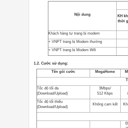
Nội dung
KH kh
thời 
Khách hàng tự trang bị modem
+ VNPT trang bị Modem thường
+ VNPT trang bị Modem Wifi
1.2.
Cước sử dụng:
Tên gói cước
MegaHome
M
T
Tốc độ tối đa
3Mbps/
(Download/Upload)
512 Kbps
Tốc độ tối thiểu
Không cam kết
Kh
(Download/Upload)
Đ