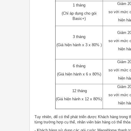
Giảm 2
1 tháng
so với mức q
(Chỉ áp dụng cho gói
Basic+)
hiện hà
Giảm 2
3 tháng
so với mức q
(Giá hiện hành x 3 x 80% )
hiện hà
Giảm 2
6 tháng
so với mức q
(Giá hiện hành x 6 x 80%)
hiện hà
Giảm 2
12 tháng
so với mức q
(Giá hiện hành x 12 x 80%)
hiện hà
Tuy nhiên, để có thể phát triển được Khách hàng trong t
từng trường hợp cụ thể, nhân viên bán hàng có thể thỏa 
- Khách hàng sử dụng các gói cước MegaHome thanh t