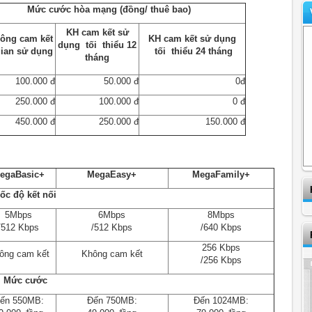
Mức cước hòa mạng (đồng/ thuê bao)
KH cam kết sử
ông cam kết
KH cam kết sử dụng
dụng tối thiểu 12
gian sử dụng
tối thiểu 24 tháng
tháng
100.000 đ
50.000 đ
0đ
250.000 đ
100.000 đ
0 đ
450.000 đ
250.000 đ
150.000 đ
egaBasic+
MegaEasy+
MegaFamily+
ốc độ kết nối
5Mbps
6Mbps
8Mbps
/512 Kbps
/512 Kbps
/640 Kbps
256 Kbps
ông cam kết
Không cam kết
/256 Kbps
Mức cước
ến 550MB:
Đến 750MB:
Đến 1024MB: