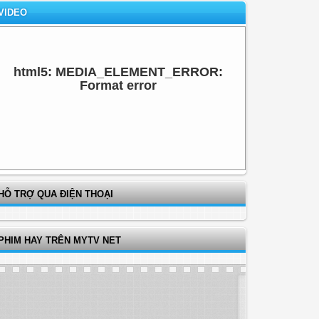
VIDEO
html5: MEDIA_ELEMENT_ERROR:
Format error
HỖ TRỢ QUA ĐIỆN THOẠI
PHIM HAY TRÊN MYTV NET