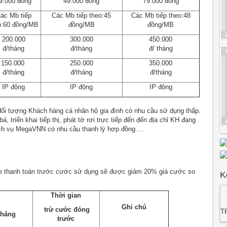
9.000 đồng
49.000 đồng
79.000 đồng
ác Mb tiếp
Các Mb tiếp theo:45
Các Mb tiếp theo:48
o:60 đồng/MB
đồng/MB
đồng/MB
200.000
300.000
450.000
đ/tháng
đ/tháng
đ/ tháng
150.000
250.000
350.000
đ/tháng
đ/tháng
đ/tháng
IP động
IP động
IP động
ối tượng Khách hàng cá nhân hộ gia đình có nhu cầu sử dụng thấp.
, triển khai tiếp thị, phát tờ rơi trực tiếp đến đến địa chỉ KH đang
ch vụ MegaVNN có nhu cầu thanh lý hợp đồng….
e thanh toán trước cước sử dụng sẽ được giảm 20% giá cước so
K
Thời gian
Ghi chú
trừ cước đóng
T
tháng
trước