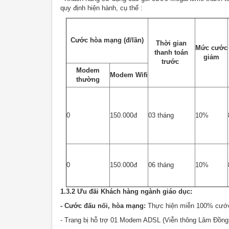
quy định hiện hành, cụ thể :
Cước hòa mạng (đ/lần)
Thời gian
Mức cước
thanh toán
giảm
trước
Modem
Modem Wifi
thường
0
150.000đ
03 tháng
10%
0
150.000đ
06 tháng
10%
1.3.2 Ưu đãi Khách hàng ngành giáo dục:
- Cước đấu nối, hòa mạng:
Thực hiện miễn 100% cước
- Trang bị hỗ trợ 01 Modem ADSL (Viễn thông Lâm Đồn