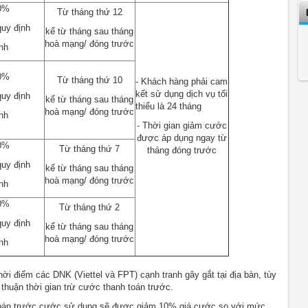
0%
Từ tháng thứ 12
uy định
kể từ tháng sau tháng
hoà mạng/ đóng trước
nh
0%
Từ tháng thứ 10
- Khách hàng phải cam
kết sử dụng dịch vụ tối
uy định
kể từ tháng sau tháng
thiểu là 24 tháng
hoà mạng/ đóng trước
nh
- Thời gian giảm cước
được áp dụng ngay từ
0%
Từ tháng thứ 7
tháng đóng trước
uy định
kể từ tháng sau tháng
hoà mạng/ đóng trước
nh
0%
Từ tháng thứ 2
uy định
kể từ tháng sau tháng
hoà mạng/ đóng trước
nh
hời điểm các DNK (Viettel và FPT) cạnh tranh gây gắt tại địa bàn, tùy
thuận thời gian trừ cước thanh toán trước.
oán trước cước sử dụng sẽ được giảm 10% giá cước so với mức