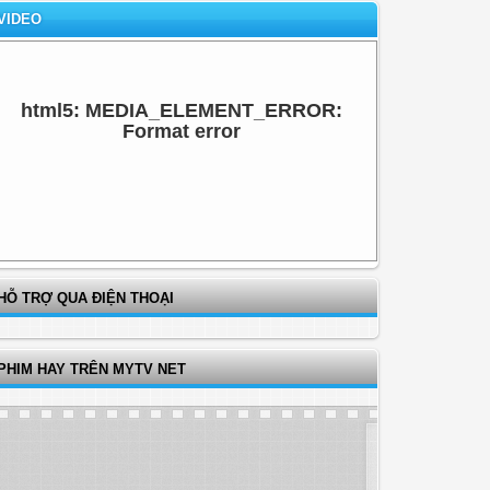
VIDEO
html5: MEDIA_ELEMENT_ERROR:
Format error
HỖ TRỢ QUA ĐIỆN THOẠI
PHIM HAY TRÊN MYTV NET