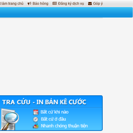
 làm trang chủ
Báo hỏng
Đăng ký dịch vụ
Góp ý