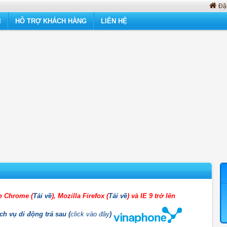
Đặt
I
HỖ TRỢ KHÁCH HÀNG
LIÊN HỆ
le Chrome (
Tải về
), Mozilla Firefox (
Tải về
) và IE 9 trở lên
ch vụ di động trả sau (
click vào đây
)