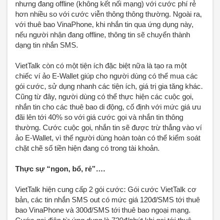
nhưng đang offline (không kết nối mạng) với cước phí rẻ
hơn nhiều so với cước viễn thông thông thường. Ngoài ra,
với thuê bao VinaPhone, khi nhắn tin qua ứng dụng này,
nếu người nhận đang offline, thông tin sẽ chuyển thành
dạng tin nhắn SMS.
VietTalk còn có một tiện ích đặc biệt nữa là tạo ra một
chiếc ví ảo E-Wallet giúp cho người dùng có thể mua các
gói cước, sử dụng nhanh các tiện ích, giá trị gia tăng khác.
Cũng từ đây, người dùng có thể thực hiện các cuộc gọi,
nhắn tin cho các thuê bao di động, cố định với mức giá ưu
đãi lên tới 40% so với giá cước gọi và nhắn tin thông
thường. Cước cuộc gọi, nhắn tin sẽ được trừ thẳng vào ví
ảo E-Wallet, vì thế người dùng hoàn toàn có thể kiểm soát
chặt chẽ số tiền hiện đang có trong tài khoản.
Thực sự “ngon, bổ, rẻ”….
VietTalk hiện cung cấp 2 gói cước: Gói cước VietTalk cơ
bản, các tin nhắn SMS out có mức giá 120đ/SMS tới thuê
bao VinaPhone và 300đ/SMS tới thuê bao ngoại mạng.