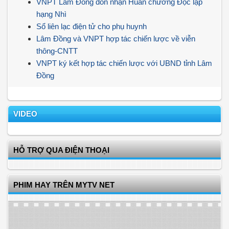
VNPT Lâm Đồng đón nhận Huân chương Độc lập
hạng Nhì
Sổ liên lạc điện tử cho phụ huynh
Lâm Đồng và VNPT hợp tác chiến lược về viễn
thông-CNTT
VNPT ký kết hợp tác chiến lược với UBND tỉnh Lâm
Đồng
VIDEO
HỖ TRỢ QUA ĐIỆN THOẠI
PHIM HAY TRÊN MYTV NET