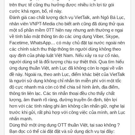
trên thực tế cũng thụ hưởng được nhiều ích lợi từ gói
cước khá ngon, bổ, rẻ này.
Đánh giá cao chất lượng dịch vụ VietTalk, anh Ngô Bá Lục,
nhân viên VNPT-Media cho biết anh cũng đã dùng thử qua
một số phần mềm 0TT hiện nay nhưng anh thường e ngại
về tính bảo mật thông tin do các ứng dụng Viber, Skype,
Facetime, WhatsApp… có máy chủ đặt tại nước ngoài nên
các chính sách thu thập thông tin người dùng không theo
quy định của pháp luật Việt Nam. Nếu xảy ra sự cố nào,
người dùng sẽ là đối tượng chịu sự thiệt thòi. Qua tìm hiểu
ứng dụng thuần Việt, anh Lục đã không còn lo ngại về vấn
đề này. Ngoài ra, theo anh Lục, điểm khác biệt của VietTalk
là người sử dụng không chỉ nhắn tin miễn phí với một tốc
độ cực nhanh mà còn có thể chia sẻ hình ảnh, địa điểm,
thông tin liên lạc. Các tin nhắn thoại đều cho thấy chất
lượng, âm thanh rõ ràng, đường truyền ổn định, tiện lợi
hơn với các tính năng ghi âm không cần nhấn giữ, nghe lại
trước khi gửi, rất phù hợp với công việc của mình, anh Lục
nhấn mạnh.
Dùng thử một ứng dụng OTT thuần Việt, tại sao không ?
Bạn đọc có thể cài đặt đặt và sử dụng dịch vụ tại đây: