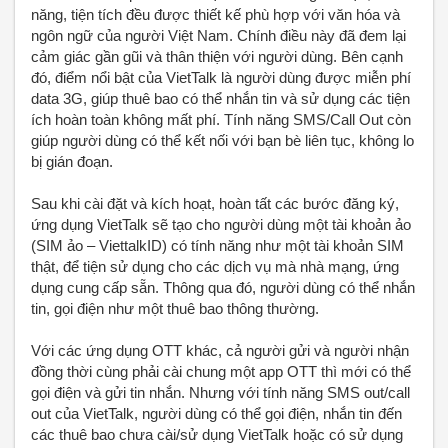
năng, tiện tích đều được thiết kế phù hợp với văn hóa và
ngôn ngữ của người Việt Nam. Chính điều này đã đem lại
cảm giác gần gũi và thân thiện với người dùng. Bên cạnh
đó, điểm nổi bật của VietTalk là người dùng được miễn phí
data 3G, giúp thuê bao có thể nhắn tin và sử dụng các tiện
ích hoàn toàn không mất phí. Tính năng SMS/Call Out còn
giúp người dùng có thể kết nối với bạn bè liên tục, không lo
bị gián đoạn.
Sau khi cài đặt và kích hoạt, hoàn tất các bước đăng ký,
ứng dụng VietTalk sẽ tạo cho người dùng một tài khoản ảo
(SIM ảo – ViettalkID) có tính năng như một tài khoản SIM
thật, để tiện sử dụng cho các dịch vụ mà nhà mạng, ứng
dụng cung cấp sẵn. Thông qua đó, người dùng có thể nhắn
tin, gọi điện như một thuê bao thông thường.
Với các ứng dụng OTT khác, cả người gửi và người nhận
đồng thời cùng phải cài chung một app OTT thì mới có thể
gọi điện và gửi tin nhắn. Nhưng với tính năng SMS out/call
out của VietTalk, người dùng có thể gọi điện, nhắn tin đến
các thuê bao chưa cài/sử dụng VietTalk hoặc có sử dụng